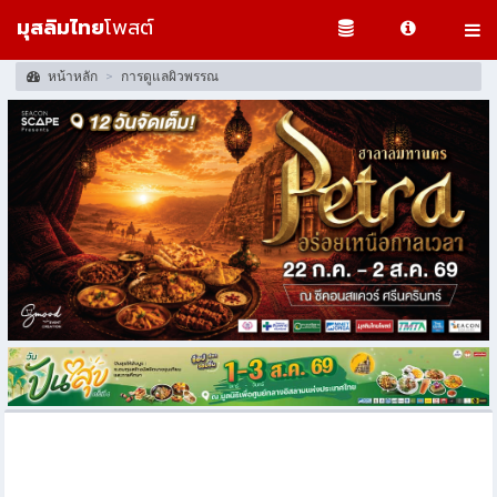
มุสลิมไทย
โพสต์
หน้าหลัก
การดูแลผิวพรรณ