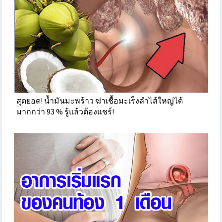
สุดยอด! น้ำมันมะพร้าว ฆ่าเชื้อมะเร็งลำไส้ใหญ่ได้
มากกว่า 93 % รู้แล้วต้องแชร์!