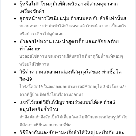
รู้หรือไม่!! โรคภูมิแพ้ผิวหนัง อาจมีสาเหตุมาจาก
เครื่องซักผ้า
สูตรหน้าขาวใสเนียนนุ่ม ด้วยนมสด กับ สำลี เท่านั้น!!
หลายคนจะงงว่ามันทำได้จริงเหรอแล้วใบหน้าเราจะเป็นอะไร
หรือป่าว เดียวไปดูกันเลย...
บัวลอยไข่หวาน แนะนำสูตรเด็ด แสนอร๊อย อร่อย
ทำได้ง่ายๆ
บัวลอยไข่หวาน ขนมหวานสีสันสดใส ที่มาคู่กับน้ำกะทิหอมๆ
พร้อมใส่ไข่หวาน
วิธีทำความสะอาด กล่องพัสดุ ถุงใส่ของ ฆ่าเชื้อโค
วิด-19
ไวรัสโควิด19 ในละอองฝอยสามารถมีชีวิตอยู่ได้ 3 ชั่วโมง หลัง
จากที่ผู้ป่วยติดเชื้อไอหรือจามออกมา
แชร์ไว้เลย! วิธีแก้ปัญหาผมร่วงแบบได้ผล ด้วย 3
สมุนไพรริมรั้วบ้าน
ตำลึง ต้นตำลึงจัดเป็นไม้เลื้อย โคนใบมีลักษณะเหมือนรูปหัวใจ
มีมือเกาะที่ยื่นออกมาจากที่ข้อ
วิธีป้องกันและรักษามะเร็งลำไส้ใหญ่ มะเร็งตับ และ