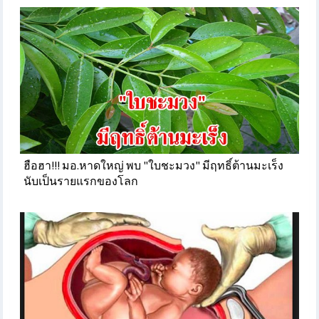
ฮือฮา!!! มอ.หาดใหญ่ พบ "ใบชะมวง" มีฤทธิ์ต้านมะเร็ง
นับเป็นรายแรกของโลก