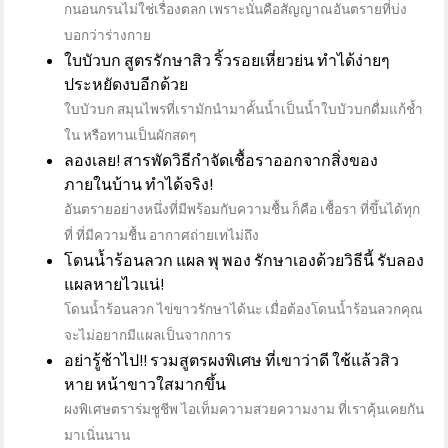
กนอนกรนไม่ใช่เรื่องตลก เพราะนั่นคือสัญญาณอันตรายที่บ่ง
บอกว่าร่างกาย
ใบบัวบก สูตรรักษาสิว ริ้วรอยเหี่ยวย่น ทำได้ง่ายๆ
ประหยัดงบอีกด้วย
ใบบัวบก สมุนไพรที่เรามักนำมาคั้นน้ำเป็นน้ำใบบัวบกดื่มแก้ช้ำ
ใน หรือทานเป็นผักสดๆ
ลองเลย! สารพัดวิธีกำจัดเชื้อราออกจากสิ่งของ
ภายในบ้าน ทำได้จริง!
อันตรายอย่างหนึ่งที่มีพร้อมกับความชื้น ก็คือ เชื้อรา ที่ขึ้นได้ทุก
ที่ ที่มีความชื้น อากาศถ่ายเทไม่ถึง
โดนน้ำร้อนลวก แผล พุ พอง รักษาเองด้วยวิธีนี้ รับลอง
แผลหายไวแน่!
โดนน้ำร้อนลวก ไข่ขาวรักษาได้นะ เมื่อต้องโดนน้ำร้อนลวกคุณ
จะไม่อยากมีแผลเป็นจากการ
อย่ารู้ช้าไป!! รวมสูตรผงพิเศษ ที่เขาว่าดี ใช้แล้วสิว
หาย หน้าขาวใสมากขึ้น
ผงพิเศษตราร่มชูชีพ ไอเท็มความสวยความงาม ที่เราคุ้นเคยกัน
มาเนิ่นนาน