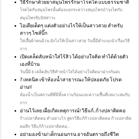
วิธีรักษาด้วยยาสมุนไพรรักษาโรคไต แบบธรรมชาติ
โรคไตกับสมุนไพรนั้นต้องแยกระหว่างสมุนไพรบำรุงไตกับ
สมุนไพรขับปัสสาวะ
ไอเดียเด็ดๆ แต่งตัวอย่างไรให้เป็นสาวสวย สำหรับ
สาวๆ ไซส์บิ๊ก
ใส่เสื้อผ้าคนอ้วน ยังไงให้เป็นสาวสวย วันนี้มีคำแนะนำเรื่องวิธี
การ
เปิดเคล็ดลับหน้าใสไร้สิว ได้อย่างใจคิด ทำได้ด้วยตัว
เองที่บ้าน
วันนี้มี 8 เคล็ดลับวิธีทำหน้าใสได้อย่างใจคิดมาฝากกันค่ะ
7 เทคนิค เข้าห้องน้ำสาธารณะให้ปลอดภัย โปรด
อ่าน!!
ห้องน้ำเป็นสถานที่ที่มีทั้งความร้อนและความชื้นที่เหมาะสมกับ
การ
อ่านไว้เลย เผื่อเกิดเหตุการณ์! วิธีแก้..ก้างปลาติดคอ
ก้างปลาติดคอ ทําอย่างไร สูตรวิธีแก้ก้างปลาติดคอ ก้างปลาติด
คอลึก วิธีแก้ก้างปลาติดคอ...
อย่ามองข้าม! เด็กนอนกรน อาจอันตรายถึงชีวิต