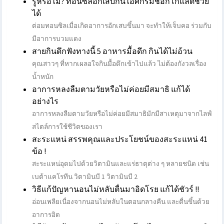
รู้หรือไม่? ทอนซิลอักเสบกินไอศกรีมช็อกโกแลตช่วย
ได้
ต่อมทอนซิลเมื่อเกิดอาการอักเสบขึ้นมา จะทำให้เจ็บคอ ร่วมกับ
มีอาการบวมแดง
สายกินดึกฟังทางนี้ 5 อาหารมื้อดึก กินได้ไม่อ้วน
คุณสาวๆ ที่หากเผลอใจกินมื้อดึกเข้าไปแล้ว ไม่ต้องกังวลเรื่อง
น้ำหนัก
อาการหลงลืมตามวัยหรือไม่ค่อยมีสมาธิ แก้ได้
อย่างไร
อาการหลงลืมตามวัยหรือไม่ค่อยมีสมาธิมักมีสาเหตุมาจากไลฟ์
สไตล์การใช้ชีวิตของเรา
สะระแหน่ สรรพคุณและประโยชน์ของสะระแหน่ 41
ข้อ !
สะระแหน่อุดมไปด้วยวิตามินและแร่ธาตุต่าง ๆ หลายชนิด เช่น
เบต้าแคโรทีน วิตามินบี 1 วิตามินบี 2
วิธีแก้ปัญหานอนไม่หลับตื่นมาอิดโรย แก้ได้ชัวร์ !!
อ่อนเพลียเนื่องจากนอนไม่หลับในตอนกลางคืน และตื่นขึ้นด้วย
อาการอิด