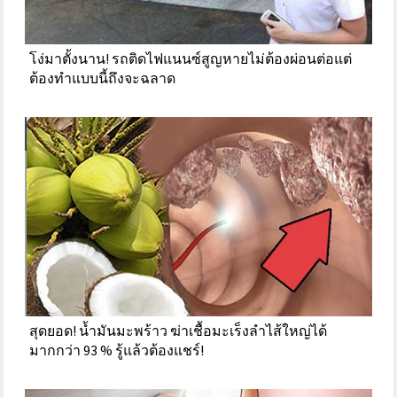
โง่มาตั้งนาน! รถติดไฟแนนซ์สูญหายไม่ต้องผ่อนต่อแต่
ต้องทำแบบนี้ถึงจะฉลาด
สุดยอด! น้ำมันมะพร้าว ฆ่าเชื้อมะเร็งลำไส้ใหญ่ได้
มากกว่า 93 % รู้แล้วต้องแชร์!