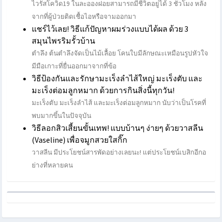
ไวรัสโควิด19 ในละอองฝอยสามารถมีชีวิตอยู่ได้ 3 ชั่วโมง หลัง
จากที่ผู้ป่วยติดเชื้อไอหรือจามออกมา
แชร์ไว้เลย! วิธีแก้ปัญหาผมร่วงแบบได้ผล ด้วย 3
สมุนไพรริมรั้วบ้าน
ตำลึง ต้นตำลึงจัดเป็นไม้เลื้อย โคนใบมีลักษณะเหมือนรูปหัวใจ
มีมือเกาะที่ยื่นออกมาจากที่ข้อ
วิธีป้องกันและรักษามะเร็งลำไส้ใหญ่ มะเร็งตับ และ
มะเร็งต่อมลูกหมาก ด้วยการกินสิ่งนี้ทุกวัน!
มะเร็งตับ มะเร็งลำไส้ และมะเร็งต่อมลูกหมาก นับว่าเป็นโรคที่
พบมากขึ้นในปัจจุบัน
วิธีลอกสิวเสี้ยนขั้นเทพ! แบบบ้านๆ ง่ายๆ ด้วยวาสลีน
(Vaseline) เพื่อจมูกสวยใสกิ๊ก
วาสลีน มีประโยชน์สารพัดอย่างเลยนะ! แต่ประโยชน์เบสิกอีกอ
ย่างที่หลายคน