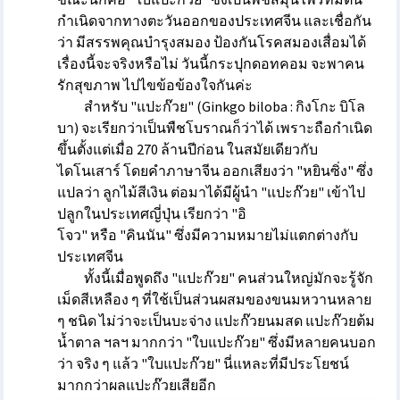
กำเนิดจากทางตะวันออกของประเทศจีน และเชื่อกัน
ว่า มีสรรพคุณบำรุงสมอง ป้องกันโรคสมองเสื่อมได้
เรื่องนี้จะจริงหรือไม่ วันนี้กระปุกดอทคอม จะพาคน
รักสุขภาพ ไปไขข้อข้องใจกันค่ะ
สำหรับ
"แปะก๊วย" (Ginkgo biloba : กิงโกะ บิโล
บา)
จะเรียกว่าเป็นพืชโบราณก็ว่าได้ เพราะถือกำเนิด
ขึ้นตั้งแต่เมื่อ 270 ล้านปีก่อน ในสมัยเดียวกับ
ไดโนเสาร์ โดยคำภาษาจีน ออกเสียงว่า
"หยินซิ่ง"
ซึ่ง
แปลว่า ลูกไม้สีเงิน ต่อมาได้มีผู้นำ
"แปะก๊วย"
เข้าไป
ปลูกในประเทศญี่ปุ่น เรียกว่า
"อิ
โจว"
หรือ
"คินนัน"
ซึ่งมีความหมายไม่แตกต่างกับ
ประเทศจีน
ทั้งนี้เมื่อพูดถึง
"แปะก๊วย"
คนส่วนใหญ่มักจะรู้จัก
เม็ดสีเหลือง ๆ ที่ใช้เป็นส่วนผสมของขนมหวานหลาย
ๆ ชนิด ไม่ว่าจะเป็นบะจ่าง แปะก๊วยนมสด แปะก๊วยต้ม
น้ำตาล ฯลฯ มากกว่า
"ใบแปะก๊วย"
ซึ่งมีหลายคนบอก
ว่า จริง ๆ แล้ว
"ใบแปะก๊วย"
นี่แหละที่มีประโยชน์
มากกว่าผลแปะก๊วยเสียอีก