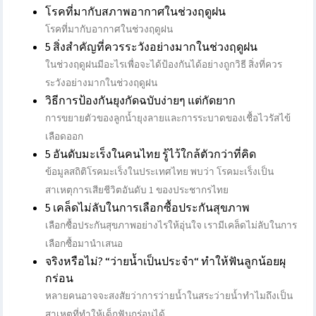
โรคที่มากับสภาพอากาศในช่วงฤดูฝน
โรคที่มากับอากาศในช่วงฤดูฝน
5 สิ่งสำคัญที่ควรระวังอย่างมากในช่วงฤดูฝน
ในช่วงฤดูฝนมีอะไรเพื่อจะได้ป้องกันได้อย่างถูกวิธี สิ่งที่ควร
ระวังอย่างมากในช่วงฤดูฝน
วิธีการป้องกันยุงกัดฉบับง่ายๆ แต่กัดยาก
การขยายตัวของลูกน้ำยุงลายและการระบาดของเชื้อไวรัสไข้
เลือดออก
5 อันดับมะเร็งในคนไทย รู้ไว้ใกล้ตัวกว่าที่คิด
ข้อมูลสถิติโรคมะเร็งในประเทศไทย พบว่า โรคมะเร็งเป็น
สาเหตุการเสียชีวิตอันดับ 1 ของประชากรไทย
5 เคล็ดไม่ลับในการเลือกซื้อประกันสุขภาพ
เลือกซื้อประกันสุขภาพอย่างไรให้อุ่นใจ​ เรามีเคล็ดไม่ลับในการ
เลือกซื้อมานำเสนอ
จริงหรือไม่? “ว่ายน้ำเป็นประจำ“ ทำให้ฟันลูกน้อยผุ
กร่อน
หลายคนอาจจะสงสัยว่าการว่ายน้ำในสระว่ายน้ำทำไมถึงเป็น
สาเหตุที่ทำให้เด็กฟันกร่อนได้