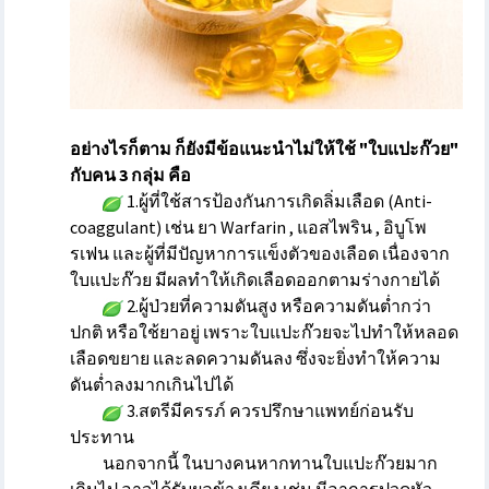
อย่างไรก็ตาม ก็ยังมีข้อแนะนำไม่ให้ใช้ "ใบแปะก๊วย"
กับคน 3 กลุ่ม คือ
1.ผู้ที่ใช้สารป้องกันการเกิดลิ่มเลือด (Anti-
coaggulant) เช่น ยา Warfarin , แอสไพริน , อิบูโพ
รเฟน และผู้ที่มีปัญหาการแข็งตัวของเลือด เนื่องจาก
ใบแปะก๊วย มีผลทำให้เกิดเลือดออกตามร่างกายได้
2.ผู้ป่วยที่ความดันสูง หรือความดันต่ำกว่า
ปกติ หรือใช้ยาอยู่ เพราะใบแปะก๊วยจะไปทำให้หลอด
เลือดขยาย และลดความดันลง ซึ่งจะยิ่งทำให้ความ
ดันต่ำลงมากเกินไปได้
3.สตรีมีครรภ์ ควรปรึกษาแพทย์ก่อนรับ
ประทาน
นอกจากนี้ ในบางคนหากทานใบแปะก๊วยมาก