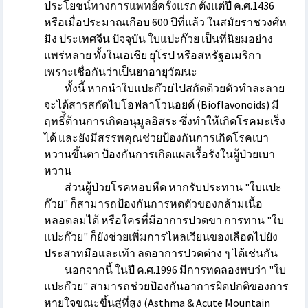
ประโยชน์ทางการแพทย์ครั้งแรก ตั้งแต่ปี ค.ศ.1436
หรือเมื่อประมาณเกือบ 600 ปีที่แล้ว ในสมัยราชวงศ์ห
มิง ประเทศจีน ปัจจุบัน ใบแปะก๊วย เป็นที่นิยมอย่าง
แพร่หลาย ทั้งในเอเชีย ยุโรป หรือสหรัฐอเมริกา
เพราะเชื่อกันว่าเป็นยาอายุวัฒนะ
ทั้งนี้ หากนำใบแปะก๊วยไปสกัดด้วยตัวทำละลาย
จะได้สารสกัดไบโอฟลาโวนอยด์ (Bioflavonoids) มี
ฤทธิ์้ต้านการเกิดอนุมูลอิสระ ซึ่งทำให้เกิดโรคมะเร็ง
ได้ และยังมีสรรพคุณช่วยป้องกันการเกิดโรคเบา
หวานขึ้นตา ป้องกันการเกิดแผลเรื้อรังในผู้ป่วยเบา
หวาน
ส่วนผู้ป่วยโรคหอบหืด หากรับประทาน "ใบแปะ
ก๊วย" ก็สามารถป้องกันการหดตัวของกล้ามเนื้อ
หลอดลมได้ หรือใครที่มีอาการปวดขา การทาน "ใบ
แปะก๊วย" ก็ยังช่วยเพิ่มการไหลเวียนของเลือดไปยัง
ประสาทมือและเท้า ลดอาการปวดต่าง ๆ ได้เช่นกัน
นอกจากนี้ ในปี ค.ศ.1996 มีการทดลองพบว่า "ใบ
แปะก๊วย" สามารถช่วยป้องกันอาการผิดปกติของการ
หายใจขณะขึ้นสู่ที่สูง (Asthma & Acute Mountain