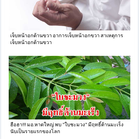
เจ็บหน้าอกด้านขวา อาการเจ็บหน้าอกขวา สาเหตุการ
เจ็บหน้าอกด้านขวา
ฮือฮา!!! มอ.หาดใหญ่ พบ "ใบชะมวง" มีฤทธิ์ต้านมะเร็ง
นับเป็นรายแรกของโลก