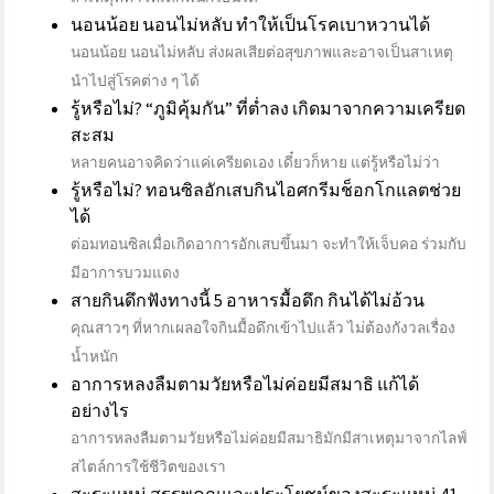
นอนน้อย นอนไม่หลับ ทำให้เป็นโรคเบาหวานได้
นอนน้อย นอนไม่หลับ ส่งผลเสียต่อสุขภาพและอาจเป็นสาเหตุ
นำไปสู่โรคต่าง ๆ ได้
รู้หรือไม่? “ภูมิคุ้มกัน” ที่ต่ำลง เกิดมาจากความเครียด
สะสม
หลายคนอาจคิดว่าแค่เครียดเอง เดี๋ยวก็หาย แต่รู้หรือไม่ว่า
รู้หรือไม่? ทอนซิลอักเสบกินไอศกรีมช็อกโกแลตช่วย
ได้
ต่อมทอนซิลเมื่อเกิดอาการอักเสบขึ้นมา จะทำให้เจ็บคอ ร่วมกับ
มีอาการบวมแดง
สายกินดึกฟังทางนี้ 5 อาหารมื้อดึก กินได้ไม่อ้วน
คุณสาวๆ ที่หากเผลอใจกินมื้อดึกเข้าไปแล้ว ไม่ต้องกังวลเรื่อง
น้ำหนัก
อาการหลงลืมตามวัยหรือไม่ค่อยมีสมาธิ แก้ได้
อย่างไร
อาการหลงลืมตามวัยหรือไม่ค่อยมีสมาธิมักมีสาเหตุมาจากไลฟ์
สไตล์การใช้ชีวิตของเรา
สะระแหน่ สรรพคุณและประโยชน์ของสะระแหน่ 41