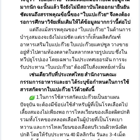
มากนัก ฉะนั้นแล้ว จึงยังไม่มีสถาบันใดออกมายืนยัน
ชัดเจนถึงสรรพคุณข้อนี้ของ "ใบแปะก๊วย" จึงคงต้อง
รอการศึกษาวิจัยเพิ่มเติมให้ได้ข้อมูลมากกว่านี้ต่อไป
แต่ถึงแม้สรรพคุณของ "ใบแปะก๊วย" ในด้านการ
บำรุงสมองจะยังไม่แน่ชัด แต่เราก็เห็นผลิตภัณฑ์
อาหารเสริมใบแปะก๊วย ใบแปะก๊วยแคปซูล วางขาย
อยู่ทั่วไปตามท้องตลาดในหลากหลายรูปแบบ ซึ่งใน
ทวีปยุโรปเอง โดยเฉพาะในประเทศเยอรมัน การจะ
รับประทาน "ใบแปะก๊วย" ต้องมีใบสั่งแพทย์เท่านั้น
เช่นเดียวกับที่ประเทศไทย สำนักงานคณะ
กรรมการอาหารและยา ได้ระบุข้อกำหนดในการใช้
สารสกัดจากใบแปะก๊วย ไว้ด้วยดังนี้
1.ในการใช้สารสกัดแปะก๊วยเป็นยาแผน
ปัจจุบัน จะต้องมีข้อบ่งใช้สำหรับผู้ที่เป็นโรคเลือดไป
เลี้ยงสมองไม่เพียงพอ การไหลเวียนของเลือดผิดปกติ
รวมทั้งโรคของหลอดเลือดในผู้ป่วยที่เป็นโรคเบา
หวาน และการไหลเวียนของเลือดบริเวณผิวหนังผิด
ปกติ โดยให้รับประทาน 40 มิลลิกรัม วันละ 3-4 เม็ด