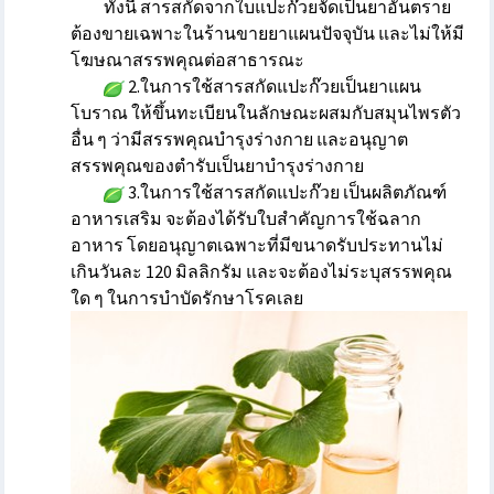
ทั้งนี้ สารสกัดจากใบแปะก๊วยจัดเป็นยาอันตราย
ต้องขายเฉพาะในร้านขายยาแผนปัจจุบัน และไม่ให้มี
โฆษณาสรรพคุณต่อสาธารณะ
2.ในการใช้สารสกัดแปะก๊วยเป็นยาแผน
โบราณ ให้ขึ้นทะเบียนในลักษณะผสมกับสมุนไพรตัว
อื่น ๆ ว่ามีสรรพคุณบำรุงร่างกาย และอนุญาต
สรรพคุณของตำรับเป็นยาบำรุงร่างกาย
3.ในการใช้สารสกัดแปะก๊วย เป็นผลิตภัณฑ์
อาหารเสริม จะต้องได้รับใบสำคัญการใช้ฉลาก
อาหาร โดยอนุญาตเฉพาะที่มีขนาดรับประทานไม่
เกินวันละ 120 มิลลิกรัม และจะต้องไม่ระบุสรรพคุณ
ใด ๆ ในการบำบัดรักษาโรคเลย