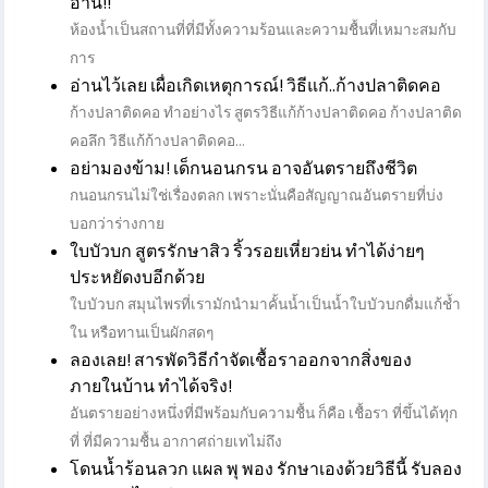
อ่าน!!
ห้องน้ำเป็นสถานที่ที่มีทั้งความร้อนและความชื้นที่เหมาะสมกับ
การ
อ่านไว้เลย เผื่อเกิดเหตุการณ์! วิธีแก้..ก้างปลาติดคอ
ก้างปลาติดคอ ทําอย่างไร สูตรวิธีแก้ก้างปลาติดคอ ก้างปลาติด
คอลึก วิธีแก้ก้างปลาติดคอ...
อย่ามองข้าม! เด็กนอนกรน อาจอันตรายถึงชีวิต
กนอนกรนไม่ใช่เรื่องตลก เพราะนั่นคือสัญญาณอันตรายที่บ่ง
บอกว่าร่างกาย
ใบบัวบก สูตรรักษาสิว ริ้วรอยเหี่ยวย่น ทำได้ง่ายๆ
ประหยัดงบอีกด้วย
ใบบัวบก สมุนไพรที่เรามักนำมาคั้นน้ำเป็นน้ำใบบัวบกดื่มแก้ช้ำ
ใน หรือทานเป็นผักสดๆ
ลองเลย! สารพัดวิธีกำจัดเชื้อราออกจากสิ่งของ
ภายในบ้าน ทำได้จริง!
อันตรายอย่างหนึ่งที่มีพร้อมกับความชื้น ก็คือ เชื้อรา ที่ขึ้นได้ทุก
ที่ ที่มีความชื้น อากาศถ่ายเทไม่ถึง
โดนน้ำร้อนลวก แผล พุ พอง รักษาเองด้วยวิธีนี้ รับลอง