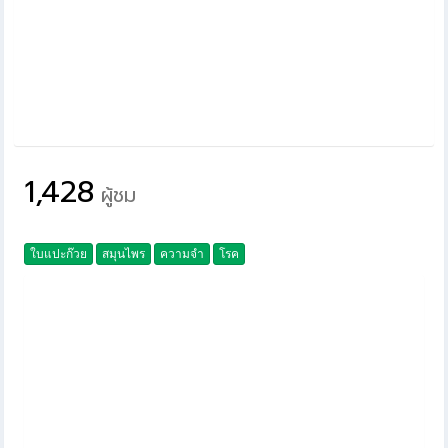
1,428
ผู้ชม
ใบแปะก๊วย
สมุนไพร
ความจำ
โรค