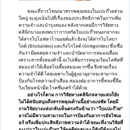
ขณะที่การโฆษณาสรรพคุณของใบแปะก๊วยส่วน
ใหญ่ จะมุ่งเน้นไปที่เรื่องของประสิทธิภาพในการเพิ่ม
ความจำ และบำรุงสมอง
หลังจากเคยมีการวิจัยทาง
คลินิกบางแห่งพบว่า การสกัดใบแปะก๊วยนอกจากจะ
ได้สารไบโอฟลาโวนอยด์แล้ว ยังจะได้สารไบโลบา
ไลด์ (Bilobalides) และกิงโกไลด์ (Ginkgolides) ซึ่งเชื่อ
กันว่า มีผลต่อความจำ และบำบัดอาการสมองเสื่อม
เพราะสารทั้งสองตัวนี้ จะไปเพิ่มการหมุนเวียนโลหิตที่
สมอง ทำให้เลือดไปเลี้ยงสมองมากขึ้น จึงช่วยเรื่อง
ความจำได้ดี โดยเฉพาะในผู้สูงอายุอาจจะสามารถ
ป้องกันโรคความจำเสื่อม สมองฝ่อ อาการขี้หลงขี้ลืม
วิงเวียนหน้ามืด โรคซึมเศร้าได้ด้วย
อย่างไรก็ตาม การวิจัยทางคลินิกหลายแห่งก็ยัง
ไม่ได้สนับสนุนถึงสรรพคุณด้านนี้อย่างแน่ชัด โดยมี
งานวิจัยบางแห่งกลับเห็นตรงกันข้ามว่า "ใบแปะก๊วย"
อาจไม่มีความสามารถในการป้องกันอาการอัลไซเม
อร์ หรือเพิ่มประสิทธิภาพความจำได้ ขณะที่งานวิจัยที่
ระบุว่า "ใบแปะก๊วย" ให้ผลดีต่อสมอง ก็ยังมีข้อมูลไม่