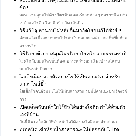
ข้อ !
สะระแหน่อุดมไปด้วยวิตามินและแร่ธาตุต่าง ๆ หลายชนิด เช่น
เบต้าแคโรทีน วิตามินบี 1 วิตามินบี 2
วิธีแก้ปัญหานอนไม่หลับตื่นมาอิดโรย แก้ได้ชัวร์ !!
อ่อนเพลียเนื่องจากนอนไม่หลับในตอนกลางคืน และตื่นขึ้นด้วย
อาการอิด
วิธีรักษาด้วยยาสมุนไพรรักษาโรคไต แบบธรรมชาติ
โรคไตกับสมุนไพรนั้นต้องแยกระหว่างสมุนไพรบำรุงไตกับ
สมุนไพรขับปัสสาวะ
ไอเดียเด็ดๆ แต่งตัวอย่างไรให้เป็นสาวสวย สำหรับ
สาวๆ ไซส์บิ๊ก
ใส่เสื้อผ้าคนอ้วน ยังไงให้เป็นสาวสวย วันนี้มีคำแนะนำเรื่องวิธี
การ
เปิดเคล็ดลับหน้าใสไร้สิว ได้อย่างใจคิด ทำได้ด้วยตัว
เองที่บ้าน
วันนี้มี 8 เคล็ดลับวิธีทำหน้าใสได้อย่างใจคิดมาฝากกันค่ะ
7 เทคนิค เข้าห้องน้ำสาธารณะให้ปลอดภัย โปรด