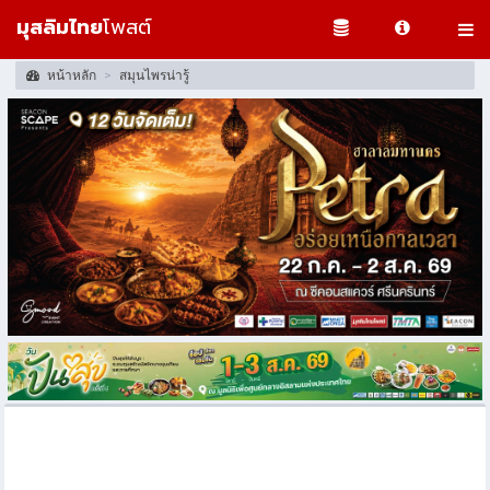
มุสลิมไทย
โพสต์
หน้าหลัก
สมุนไพรน่ารู้