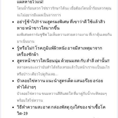
แผลหายไวแน่!
โดนน้ำร้อนลวก ไข่ขาวรักษาได้นะ เมื่อต้องโดนน้ำร้อนลวกคุณ
จะไม่อยากมีแผลเป็นจากการ
อย่ารู้ช้าไป!! รวมสูตรผงพิเศษ ที่เขาว่าดี ใช้แล้วสิว
หาย หน้าขาวใสมากขึ้น
ผงพิเศษตราร่มชูชีพ ไอเท็มความสวยความงาม ที่เราคุ้นเคยกัน
มาเนิ่นนาน
รู้หรือไม่!! โรคภูมิแพ้ผิวหนัง อาจมีสาเหตุมาจาก
เครื่องซักผ้า
สูตรหน้าขาวใสเนียนนุ่ม ด้วยนมสด กับ สำลี เท่านั้น!!
หลายคนจะงงว่ามันทำได้จริงเหรอแล้วใบหน้าเราจะเป็นอะไร
หรือป่าว เดียวไปดูกันเลย...
บัวลอยไข่หวาน แนะนำสูตรเด็ด แสนอร๊อย อร่อย
ทำได้ง่ายๆ
บัวลอยไข่หวาน ขนมหวานสีสันสดใส ที่มาคู่กับน้ำกะทิหอมๆ
พร้อมใส่ไข่หวาน
วิธีทำความสะอาด กล่องพัสดุ ถุงใส่ของ ฆ่าเชื้อโค
วิด-19