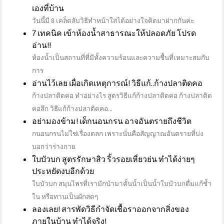
เองที่บ้าน
วันนี้มี 8 เคล็ดลับวิธีทำหน้าใสได้อย่างใจคิดมาฝากกันค่ะ
7 เทคนิค เข้าห้องน้ำสาธารณะให้ปลอดภัย โปรด
อ่าน!!
ห้องน้ำเป็นสถานที่ที่มีทั้งความร้อนและความชื้นที่เหมาะสมกับ
การ
อ่านไว้เลย เผื่อเกิดเหตุการณ์! วิธีแก้..ก้างปลาติดคอ
ก้างปลาติดคอ ทําอย่างไร สูตรวิธีแก้ก้างปลาติดคอ ก้างปลาติด
คอลึก วิธีแก้ก้างปลาติดคอ...
อย่ามองข้าม! เด็กนอนกรน อาจอันตรายถึงชีวิต
กนอนกรนไม่ใช่เรื่องตลก เพราะนั่นคือสัญญาณอันตรายที่บ่ง
บอกว่าร่างกาย
ใบบัวบก สูตรรักษาสิว ริ้วรอยเหี่ยวย่น ทำได้ง่ายๆ
ประหยัดงบอีกด้วย
ใบบัวบก สมุนไพรที่เรามักนำมาคั้นน้ำเป็นน้ำใบบัวบกดื่มแก้ช้ำ
ใน หรือทานเป็นผักสดๆ
ลองเลย! สารพัดวิธีกำจัดเชื้อราออกจากสิ่งของ
ภายในบ้าน ทำได้จริง!