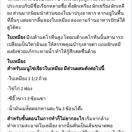
ประกอบกับมีชื่อเรียกหลายชื่อ ทั้งผักเหรียง ผักเขรียง ผักเหลี
ยง ส่วนมากนิยมนำส่วนของใบมาปรุงอาหาร หากอยู่ในพื้น
ที่อื่นๆ แต่อยากลิ้มลองใบเหมียง ลองถามร้านอาหารปักษ์ใต้
ดูได้คะ
ใบเหมียง
มีเบต้าแคโรทีนสูง โดยเบต้าแคโรทีนนั้นสามารถ
เปลี่ยนเป็นวิตามินเอ ให้สรรพคุณบำรุงสายตา แถมผักเหมี
ยงยังช่วยแก้กระหายน้ำ ทำให้รู้สึกสดชื่นด้วย
ใบเหมียง
สำหรับเมนูไข่เจียวใบเหมียง มีส่วนผสมดังต่อไปนี้
-ใบเหมียง 1 1/2 ถ้วย
-ไข่ไก่ 2 ฟอง
-ซีอิ๊วขาว 3 ช้อนชา
-น้ำมันเมล็ดดอกทานตะวัน 3 ช้อนโต๊ะ
สำหรับขั้นตอนในการทำก็ไม่ยากอะไร
เริ่มจากล้าง
ทำความสะอาดใบเหมียง จากนั้นหั่นเป็นเส้นขนาดพอ