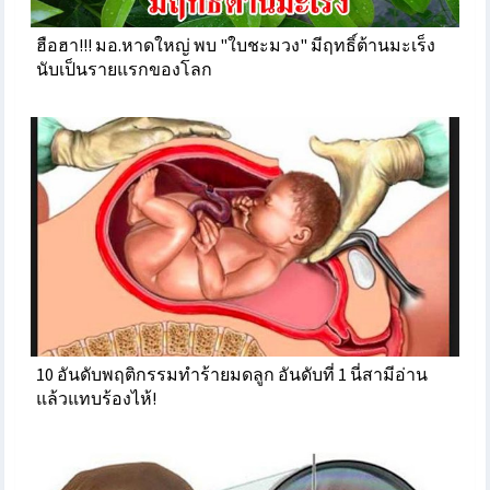
ฮือฮา!!! มอ.หาดใหญ่ พบ "ใบชะมวง" มีฤทธิ์ต้านมะเร็ง
นับเป็นรายแรกของโลก
10 อันดับพฤติกรรมทำร้ายมดลูก อันดับที่ 1 นี่สามีอ่าน
แล้วแทบร้องไห้!