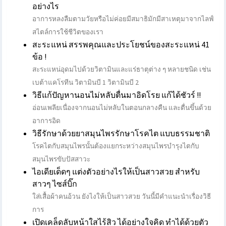
อย่างไร
อาการหลงลืมตามวัยหรือไม่ค่อยมีสมาธิมักมีสาเหตุมาจากไลฟ์
สไตล์การใช้ชีวิตของเรา
สะระแหน่ สรรพคุณและประโยชน์ของสะระแหน่ 41
ข้อ !
สะระแหน่อุดมไปด้วยวิตามินและแร่ธาตุต่าง ๆ หลายชนิด เช่น
เบต้าแคโรทีน วิตามินบี 1 วิตามินบี 2
วิธีแก้ปัญหานอนไม่หลับตื่นมาอิดโรย แก้ได้ชัวร์ !!
อ่อนเพลียเนื่องจากนอนไม่หลับในตอนกลางคืน และตื่นขึ้นด้วย
อาการอิด
วิธีรักษาด้วยยาสมุนไพรรักษาโรคไต แบบธรรมชาติ
โรคไตกับสมุนไพรนั้นต้องแยกระหว่างสมุนไพรบำรุงไตกับ
สมุนไพรขับปัสสาวะ
ไอเดียเด็ดๆ แต่งตัวอย่างไรให้เป็นสาวสวย สำหรับ
สาวๆ ไซส์บิ๊ก
ใส่เสื้อผ้าคนอ้วน ยังไงให้เป็นสาวสวย วันนี้มีคำแนะนำเรื่องวิธี
การ
เปิดเคล็ดลับหน้าใสไร้สิว ได้อย่างใจคิด ทำได้ด้วยตัว