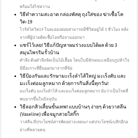
พร้อมใส่ไข่หวาน
วิธีทำความสะอาด กล่องพัสดุ ถุงใส่ของ ฆ่าเชื้อโค
วิด-19
ไวรัสโควิด19 ในละอองฝอยสามารถมีชีวิตอยู่ได้ 3 ชั่วโมง หลัง
จากที่ผู้ป่วยติดเชื้อไอหรือจามออกมา
แชร์ไว้เลย! วิธีแก้ปัญหาผมร่วงแบบได้ผล ด้วย 3
สมุนไพรริมรั้วบ้าน
ตำลึง ต้นตำลึงจัดเป็นไม้เลื้อย โคนใบมีลักษณะเหมือนรูปหัวใจ
มีมือเกาะที่ยื่นออกมาจากที่ข้อ
วิธีป้องกันและรักษามะเร็งลำไส้ใหญ่ มะเร็งตับ และ
มะเร็งต่อมลูกหมาก ด้วยการกินสิ่งนี้ทุกวัน!
มะเร็งตับ มะเร็งลำไส้ และมะเร็งต่อมลูกหมาก นับว่าเป็นโรคที่
พบมากขึ้นในปัจจุบัน
วิธีลอกสิวเสี้ยนขั้นเทพ! แบบบ้านๆ ง่ายๆ ด้วยวาสลีน
(Vaseline) เพื่อจมูกสวยใสกิ๊ก
วาสลีน มีประโยชน์สารพัดอย่างเลยนะ! แต่ประโยชน์เบสิกอีกอ
ย่างที่หลายคน