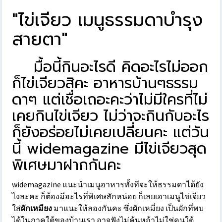
"
ไข่เจียว เมนูธรรมดาบำรุง
สายตา
"
มื้อนี้กินอะไรดี คิดอะไรไม่ออก
ก็ไข่เจียวสิคะ อาหารบ้านๆธรรม
ดาๆ แต่เชื่อเถอะคะว่าไม่มีใครที่ไม่
เคยกินไข่เจียว ไม่ว่าจะกินกับอะไร
ก็ยังอร่อยไม่เคยเปลี่ยนคะ แต่วัน
นี้ widemagazine มีไข่เจียวสุด
พิเศษมาฝากกันคะ
widemagazine แนะนำเมนูอาหารทั้งทีจะให้ธรรมดาได้ยัง
ไงละคะ ก็ต้องมีอะไรที่พิเศษสักหน่อย ก็เลยเอาเมนูไข่เจียว
ใส่
ผักเหมียง
มาแนะให้ลองกันคะ
ซึ่งผักเหมี่ยง เป็นผักที่พบ
ได้ในภาคใต้ของบ้านเรา อาจฟังไม่คุ้นหูถ้าไม่ใช่คนใต้