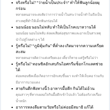
จริงหรือไม่? “ว่ายน้ำเป็นประจำ“ ทำให้ฟันลูกน้อยผุ
กร่อน
หลายคนอาจจะสงสัยว่าการว่ายน้ำในสระว่ายน้ำทำไมถึงเป็น
สาเหตุที่ทำให้เด็กฟันกร่อนได้
นอนน้อย นอนไม่หลับ ทำให้เป็นโรคเบาหวานได้
นอนน้อย นอนไม่หลับ ส่งผลเสียต่อสุขภาพและอาจเป็นสาเหตุ
นำไปสู่โรคต่าง ๆ ได้
รู้หรือไม่? “ภูมิคุ้มกัน” ที่ต่ำลง เกิดมาจากความเครียด
สะสม
หลายคนอาจคิดว่าแค่เครียดเอง เดี๋ยวก็หาย แต่รู้หรือไม่ว่า
รู้หรือไม่? ทอนซิลอักเสบกินไอศกรีมช็อกโกแลตช่วย
ได้
ต่อมทอนซิลเมื่อเกิดอาการอักเสบขึ้นมา จะทำให้เจ็บคอ ร่วมกับ
มีอาการบวมแดง
สายกินดึกฟังทางนี้ 5 อาหารมื้อดึก กินได้ไม่อ้วน
คุณสาวๆ ที่หากเผลอใจกินมื้อดึกเข้าไปแล้ว ไม่ต้องกังวลเรื่อง
น้ำหนัก
อาการหลงลืมตามวัยหรือไม่ค่อยมีสมาธิ แก้ได้