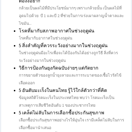
ต้องง้อยา!!
กล้วยเป็นผลไม้ที่มีประโยชน์มากๆ เพราะกล้วยนั้น เป็นผลไม้ที่
อุดมไปด้วย บี 1 และบี 2 ที่ช่วยในการเร่งเผาผลาญน้ำตาลและ
ไขมัน...
โรคที่มากับสภาพอากาศในช่วงฤดูฝน
โรคที่มากับอากาศในช่วงฤดูฝน
5 สิ่งสำคัญที่ควรระวังอย่างมากในช่วงฤดูฝน
ในช่วงฤดูฝนมีอะไรเพื่อจะได้ป้องกันได้อย่างถูกวิธี สิ่งที่ควร
ระวังอย่างมากในช่วงฤดูฝน
วิธีการป้องกันยุงกัดฉบับง่ายๆ แต่กัดยาก
การขยายตัวของลูกน้ำยุงลายและการระบาดของเชื้อไวรัสไข้
เลือดออก
5 อันดับมะเร็งในคนไทย รู้ไว้ใกล้ตัวกว่าที่คิด
ข้อมูลสถิติโรคมะเร็งในประเทศไทย พบว่า โรคมะเร็งเป็น
สาเหตุการเสียชีวิตอันดับ 1 ของประชากรไทย
5 เคล็ดไม่ลับในการเลือกซื้อประกันสุขภาพ
เลือกซื้อประกันสุขภาพอย่างไรให้อุ่นใจ​ เรามีเคล็ดไม่ลับในการ
เลือกซื้อมานำเสนอ