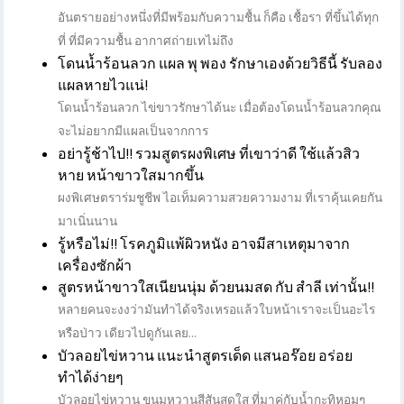
อันตรายอย่างหนึ่งที่มีพร้อมกับความชื้น ก็คือ เชื้อรา ที่ขึ้นได้ทุก
ที่ ที่มีความชื้น อากาศถ่ายเทไม่ถึง
โดนน้ำร้อนลวก แผล พุ พอง รักษาเองด้วยวิธีนี้ รับลอง
แผลหายไวแน่!
โดนน้ำร้อนลวก ไข่ขาวรักษาได้นะ เมื่อต้องโดนน้ำร้อนลวกคุณ
จะไม่อยากมีแผลเป็นจากการ
อย่ารู้ช้าไป!! รวมสูตรผงพิเศษ ที่เขาว่าดี ใช้แล้วสิว
หาย หน้าขาวใสมากขึ้น
ผงพิเศษตราร่มชูชีพ ไอเท็มความสวยความงาม ที่เราคุ้นเคยกัน
มาเนิ่นนาน
รู้หรือไม่!! โรคภูมิแพ้ผิวหนัง อาจมีสาเหตุมาจาก
เครื่องซักผ้า
สูตรหน้าขาวใสเนียนนุ่ม ด้วยนมสด กับ สำลี เท่านั้น!!
หลายคนจะงงว่ามันทำได้จริงเหรอแล้วใบหน้าเราจะเป็นอะไร
หรือป่าว เดียวไปดูกันเลย...
บัวลอยไข่หวาน แนะนำสูตรเด็ด แสนอร๊อย อร่อย
ทำได้ง่ายๆ
บัวลอยไข่หวาน ขนมหวานสีสันสดใส ที่มาคู่กับน้ำกะทิหอมๆ