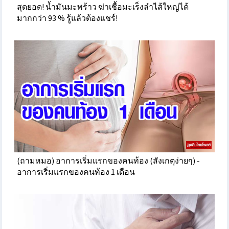
สุดยอด! น้ำมันมะพร้าว ฆ่าเชื้อมะเร็งลำไส้ใหญ่ได้
มากกว่า 93 % รู้แล้วต้องแชร์!
(ถามหมอ) อาการเริ่มแรกของคนท้อง (สังเกตุง่ายๆ) -
อาการเริ่มแรกของคนท้อง 1 เดือน