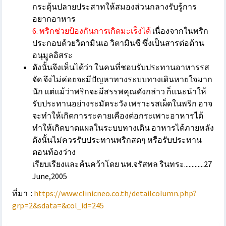
กระตุ้นปลายประสาทให้สมองส่วนกลางรับรู้การ
อยากอาหาร
6. พริกช่วยป้องกันการเกิดมะเร็งได้
เนื่องจากในพริก
ประกอบด้วยวิตามินเอ วิตามินซี ซึ่งเป็นสารต่อต้าน
อนุมูลอิสระ
ดังนั้นจึงเห็นได้ว่า ในคนที่ชอบรับประทานอาหารรส
จัด จึงไม่ค่อยจะมีปัญหาทางระบบทางเดินหายใจมาก
นัก แต่แม้ว่าพริกจะมีสรรพคุณดังกล่าว ก็แนะนำให้
รับประทานอย่างระมัดระวัง เพราะรสเผ็ดในพริก อาจ
จะทำให้เกิดการระคายเคืองต่อกระเพาะอาหารได้
ทำให้เกิดบาดแผลในระบบทางเดิน อาหารได้ภายหลัง
ดังนั้นไม่ควรรับประทานพริกสดๆ หรือรับประทาน
ตอนท้องว่าง
เรียบเรียงและค้นคว้าโดย นพ.จรัสพล รินทระ.............27
June,2005
ที่มา :
https://www.clinicneo.co.th/detailcolumn.php?
grp=2&sdata=&col_id=245