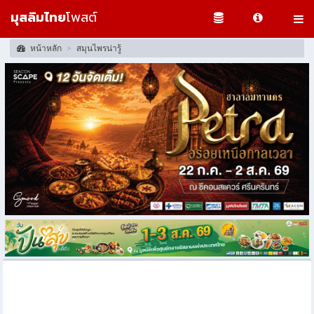
มุสลิมไทย
โพสต์
หน้าหลัก
สมุนไพรน่ารู้