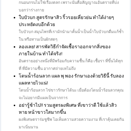
กนอนกรนไม่ใช่เรื่องตลก เพราะนั่นคือสัญญาณอันตรายที่บ่ง
บอกว่าร่างกาย
ใบบัวบก สูตรรักษาสิว ริ้วรอยเหี่ยวย่น ทำได้ง่ายๆ
ประหยัดงบอีกด้วย
ใบบัวบก สมุนไพรที่เรามักนำมาคั้นน้ำเป็นน้ำใบบัวบกดื่มแก้ช้ำ
ใน หรือทานเป็นผักสดๆ
ลองเลย! สารพัดวิธีกำจัดเชื้อราออกจากสิ่งของ
ภายในบ้าน ทำได้จริง!
อันตรายอย่างหนึ่งที่มีพร้อมกับความชื้น ก็คือ เชื้อรา ที่ขึ้นได้ทุก
ที่ ที่มีความชื้น อากาศถ่ายเทไม่ถึง
โดนน้ำร้อนลวก แผล พุ พอง รักษาเองด้วยวิธีนี้ รับลอง
แผลหายไวแน่!
โดนน้ำร้อนลวก ไข่ขาวรักษาได้นะ เมื่อต้องโดนน้ำร้อนลวกคุณ
จะไม่อยากมีแผลเป็นจากการ
อย่ารู้ช้าไป!! รวมสูตรผงพิเศษ ที่เขาว่าดี ใช้แล้วสิว
หาย หน้าขาวใสมากขึ้น
ผงพิเศษตราร่มชูชีพ ไอเท็มความสวยความงาม ที่เราคุ้นเคยกัน
มาเนิ่นนาน