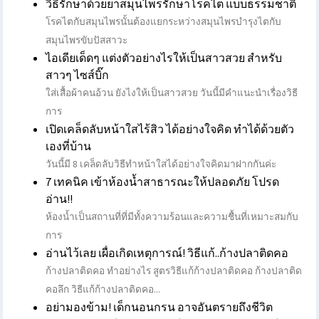
วิธีรักษาด้วยยาสมุนไพรรักษาโรคไต แบบธรรมชาติ
โรคไตกับสมุนไพรนั้นต้องแยกระหว่างสมุนไพรบำรุงไตกับ
สมุนไพรขับปัสสาวะ
ไอเดียเด็ดๆ แต่งตัวอย่างไรให้เป็นสาวสวย สำหรับ
สาวๆ ไซส์บิ๊ก
ใส่เสื้อผ้าคนอ้วน ยังไงให้เป็นสาวสวย วันนี้มีคำแนะนำเรื่องวิธี
การ
เปิดเคล็ดลับหน้าใสไร้สิว ได้อย่างใจคิด ทำได้ด้วยตัว
เองที่บ้าน
วันนี้มี 8 เคล็ดลับวิธีทำหน้าใสได้อย่างใจคิดมาฝากกันค่ะ
7 เทคนิค เข้าห้องน้ำสาธารณะให้ปลอดภัย โปรด
อ่าน!!
ห้องน้ำเป็นสถานที่ที่มีทั้งความร้อนและความชื้นที่เหมาะสมกับ
การ
อ่านไว้เลย เผื่อเกิดเหตุการณ์! วิธีแก้..ก้างปลาติดคอ
ก้างปลาติดคอ ทําอย่างไร สูตรวิธีแก้ก้างปลาติดคอ ก้างปลาติด
คอลึก วิธีแก้ก้างปลาติดคอ...
อย่ามองข้าม! เด็กนอนกรน อาจอันตรายถึงชีวิต