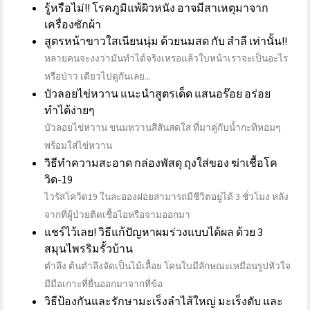
รู้หรือไม่!! โรคภูมิแพ้ผิวหนัง อาจมีสาเหตุมาจาก
เครื่องซักผ้า
สูตรหน้าขาวใสเนียนนุ่ม ด้วยนมสด กับ สำลี เท่านั้น!!
หลายคนจะงงว่ามันทำได้จริงเหรอแล้วใบหน้าเราจะเป็นอะไร
หรือป่าว เดียวไปดูกันเลย...
บัวลอยไข่หวาน แนะนำสูตรเด็ด แสนอร๊อย อร่อย
ทำได้ง่ายๆ
บัวลอยไข่หวาน ขนมหวานสีสันสดใส ที่มาคู่กับน้ำกะทิหอมๆ
พร้อมใส่ไข่หวาน
วิธีทำความสะอาด กล่องพัสดุ ถุงใส่ของ ฆ่าเชื้อโค
วิด-19
ไวรัสโควิด19 ในละอองฝอยสามารถมีชีวิตอยู่ได้ 3 ชั่วโมง หลัง
จากที่ผู้ป่วยติดเชื้อไอหรือจามออกมา
แชร์ไว้เลย! วิธีแก้ปัญหาผมร่วงแบบได้ผล ด้วย 3
สมุนไพรริมรั้วบ้าน
ตำลึง ต้นตำลึงจัดเป็นไม้เลื้อย โคนใบมีลักษณะเหมือนรูปหัวใจ
มีมือเกาะที่ยื่นออกมาจากที่ข้อ
วิธีป้องกันและรักษามะเร็งลำไส้ใหญ่ มะเร็งตับ และ