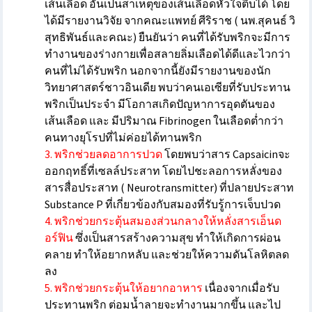
เส้นเลือด อันเป็นสาเหตุของเส้นเลือดหัวใจตีบได้ โดย
ได้มีรายงานวิจัย จากคณะแพทย์ ศีริราช ( นพ.สุคนธ์ วิ
สุทธิพันธ์และคณะ) ยืนยันว่า คนที่ได้รับพริกจะมีการ
ทำงานของร่างกายเพื่อสลายลิ่มเลือดได้ดีและไวกว่า
คนที่ไม่ได้รับพริก นอกจากนี้ยังมีรายงานของนัก
วิทยาศาสตร์ชาวอินเดีย พบว่าคนเอเซียที่รับประทาน
พริกเป็นประจำ มีโอกาสเกิดปัญหาการอุดตันของ
เส้นเลือด และ มีปริมาณ Fibrinogen ในเลือดต่ำกว่า
คนทางยุโรปที่ไม่ค่อยได้ทานพริก
3. พริกช่วยลดอาการปวด
โดยพบว่าสาร Capsaicinจะ
ออกฤทธิ์ที่เซลล์ประสาท โดยไปชะลอการหลั่งของ
สารสื่อประสาท ( Neurotransmitter) ที่ปลายประสาท
Substance P ที่เกี่ยวข้องกับสมองที่รับรู้การเจ็บปวด
4. พริกช่วยกระตุ้นสมองส่วนกลางให้หลั่งสารเอ็นด
อร์ฟิน
ซึ่งเป็นสารสร้างความสุข ทำให้เกิดการผ่อน
คลาย ทำให้อยากหลับ และช่วยให้ความดันโลหิตลด
ลง
5. พริกช่วยกระตุ้นให้อยากอาหาร
เนื่องจากเมื่อรับ
ประทานพริก ต่อมน้ำลายจะทำงานมากขึ้น และไป