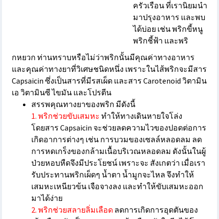
ครัวเรือน ที่เรานิยมนำ
มาปรุงอาหาร และพบ
ได้บ่อย เช่น พริกขี้หนู
พริกชี้ฟ้า และพริ
กหยวก ท่านทราบหรือไม่ว่าพริกนั้นมีคุณค่าทางอาหาร
และคุณค่าทางยาที่วิเศษชนิดหนึ่ง เพราะในไส้พริกจะมีสาร
Capsaicin ซึ่งเป็นสารที่มีรสเผ็ด และสาร Carotenoid วิตามิน
เอ วิตามินซี ไขมัน และโปรตีน
สรรพคุณทางยาของพริก มีดังนี้
1. พริกช่วยขับเสมหะ
ทำให้ทางเดินหายใจโล่ง
โดยสาร Capsaicin จะช่วยลดความไวของปอดต่อการ
เกิดอาการต่างๆ เช่น การบวมของเซลล์หลอดลม ลด
การหดเกร็งของกล้ามเนื้อบริเวณหลอดลม ดังนั้นในผู้
ป่วยหอบหืดจึงมีประโยชน์ เพราะจะ สังเกตว่า เมื่อเรา
รับประทานพริกเผ็ดๆ น้ำตา น้ำมูกจะไหล จึงทำให้
เสมหะเหนียวข้น เจือจางลง และทำให้ขับเสมหะออก
มาได้ง่าย
2. พริกช่วยสลายลิ่มเลือด
ลดการเกิดการอุดตันของ