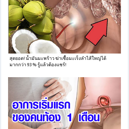
สุดยอด! น้ำมันมะพร้าว ฆ่าเชื้อมะเร็งลำไส้ใหญ่ได้
มากกว่า 93 % รู้แล้วต้องแชร์!