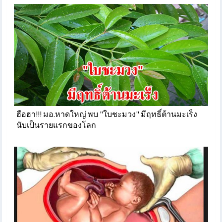
ฮือฮา!!! มอ.หาดใหญ่ พบ "ใบชะมวง" มีฤทธิ์ต้านมะเร็ง
นับเป็นรายแรกของโลก