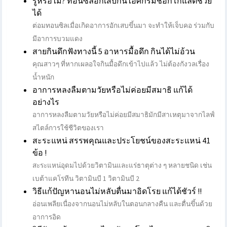
รู้หรือไม่? ทอนซิลอักเสบกินไอศกรีมช็อกโกแลตช่วย
ได้
ต่อมทอนซิลเมื่อเกิดอาการอักเสบขึ้นมา จะทำให้เจ็บคอ ร่วมกับ
มีอาการบวมแดง
สายกินดึกฟังทางนี้ 5 อาหารมื้อดึก กินได้ไม่อ้วน
คุณสาวๆ ที่หากเผลอใจกินมื้อดึกเข้าไปแล้ว ไม่ต้องกังวลเรื่อง
น้ำหนัก
อาการหลงลืมตามวัยหรือไม่ค่อยมีสมาธิ แก้ได้
อย่างไร
อาการหลงลืมตามวัยหรือไม่ค่อยมีสมาธิมักมีสาเหตุมาจากไลฟ์
สไตล์การใช้ชีวิตของเรา
สะระแหน่ สรรพคุณและประโยชน์ของสะระแหน่ 41
ข้อ !
สะระแหน่อุดมไปด้วยวิตามินและแร่ธาตุต่าง ๆ หลายชนิด เช่น
เบต้าแคโรทีน วิตามินบี 1 วิตามินบี 2
วิธีแก้ปัญหานอนไม่หลับตื่นมาอิดโรย แก้ได้ชัวร์ !!
อ่อนเพลียเนื่องจากนอนไม่หลับในตอนกลางคืน และตื่นขึ้นด้วย
อาการอิด